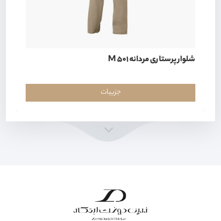
شلوار پرستاری مردانه M 501
جزییات