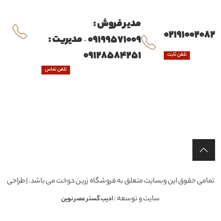
مدیر فروش :
02191002082
09199571009
مدیریت :
-
09128584251
تلفن ثابت
تلفن تماس
تمامی حقوق این وبسایت متعلق به فروشگاه زرین دوخت می باشد. | طراحی
سایت و توسعه :
ادیب گستر عصر نوین