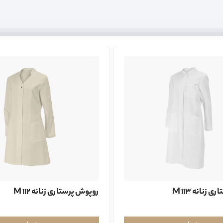
زنانه M 113
روپوش پرستاری زنانه M 112