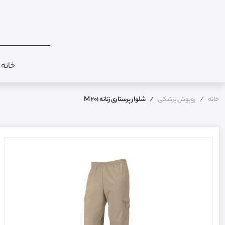
خانه
خانه
روپوش پزشکی
شلوار پرستاری زنانه M 201