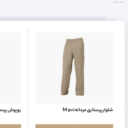
شلوار پرستاری مردانه M 501
روپوش پرستاری 