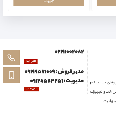
جزییات
02191002082
تلفن ثابت
مدیر فروش : 09199571009
مدیریت : 09128584251
ه در داخل و کشورهای صاحب نام
تلفن تماس
 آلات و تجهیزات
 نهادیم.