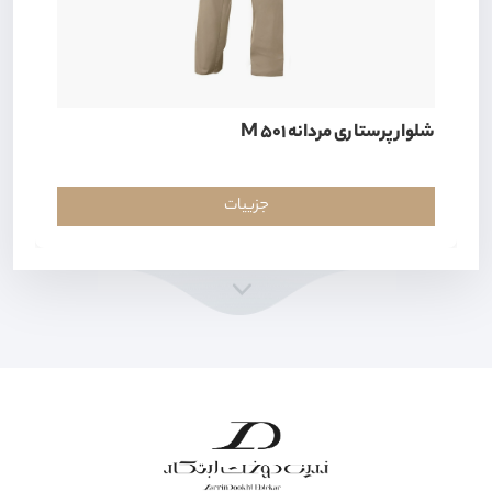
شلوار پرستاری مردانه M 501
جزییات