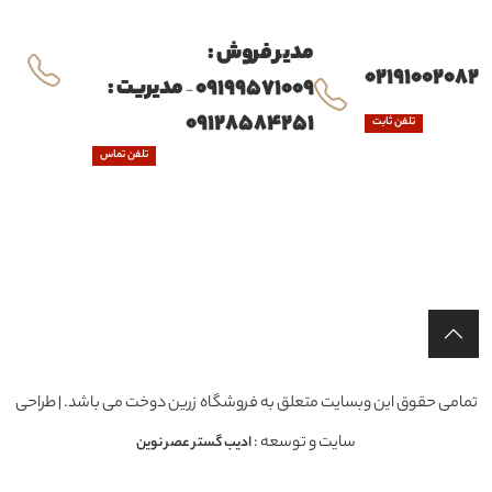
مدیر فروش :
02191002082
09199571009
مدیریت :
-
09128584251
تلفن ثابت
تلفن تماس
تمامی حقوق این وبسایت متعلق به فروشگاه زرین دوخت می باشد. | طراحی
سایت و توسعه :
ادیب گستر عصر نوین