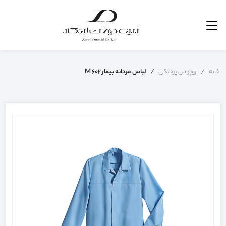
خانه
روپوش پزشکی
لباس مردانه بیمار M 602