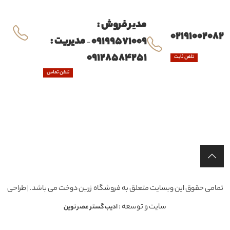
مدیر فروش :
02191002082
09199571009
مدیریت :
-
09128584251
تلفن ثابت
تلفن تماس
تمامی حقوق این وبسایت متعلق به فروشگاه زرین دوخت می باشد. | طراحی
سایت و توسعه :
ادیب گستر عصر نوین