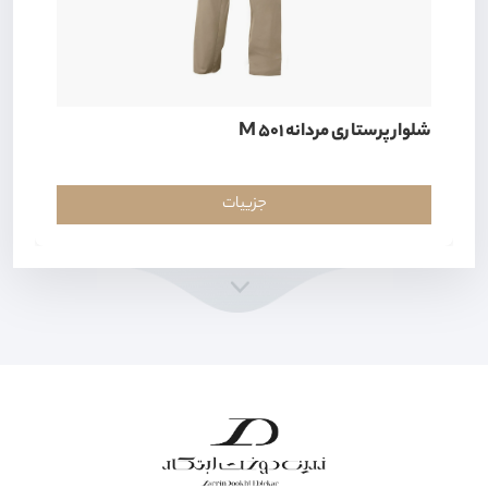
شلوار پرستاری مردانه M 501
جزییات