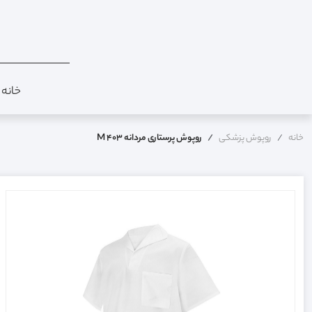
خانه
خانه
روپوش پزشکی
روپوش پرستاری مردانه M 403