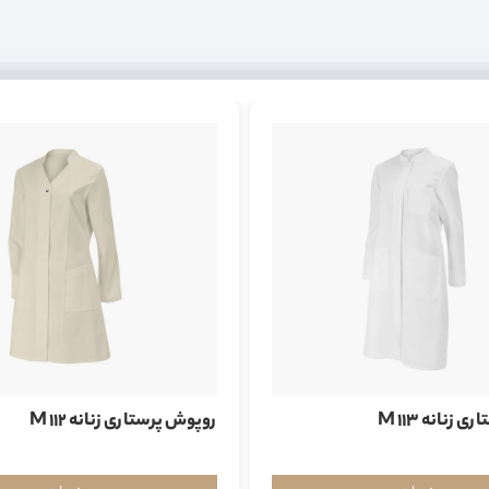
زنانه M 113
روپوش پرستاری زنانه M 112