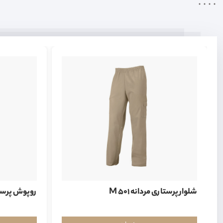
شلوار پرستاری مردانه M 501
روپوش پرستاری 