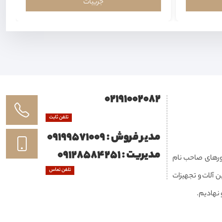
جزییات
02191002082
تلفن ثابت
مدیر فروش : 09199571009
مدیریت : 09128584251
ه در داخل و کشورهای صاحب نام
تلفن تماس
 آلات و تجهیزات
 نهادیم.