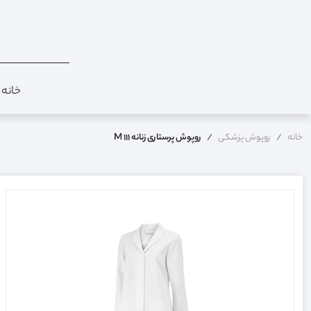
خانه
خانه
روپوش پزشکی
روپوش پرستاری زنانه M 111