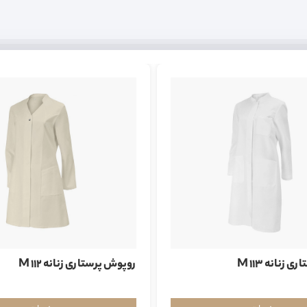
زنانه M 113
روپوش پرستاری زنانه M 112