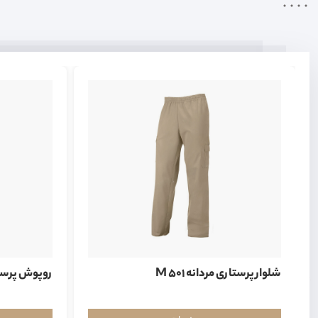
شلوار پرستاری مردانه M 501
روپوش پرستاری 