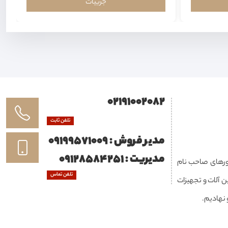
جزییات
02191002082
تلفن ثابت
مدیر فروش : 09199571009
مدیریت : 09128584251
ه در داخل و کشورهای صاحب نام
تلفن تماس
 آلات و تجهیزات
 نهادیم.