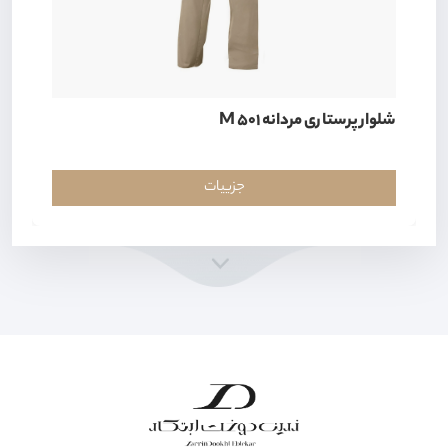
شلوار پرستاری مردانه M 501
جزییات