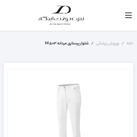
خانه
روپوش پزشکی
شلوار پرستاری مردانه M 503