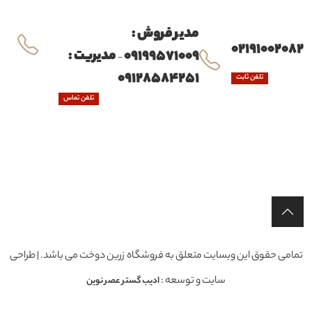
مدیر فروش :
02191002082
09199571009
مدیریت :
-
09128584251
تلفن ثابت
تلفن تماس
تمامی حقوق این وبسایت متعلق به فروشگاه زرین دوخت می باشد. | طراحی
سایت و توسعه :
ادیب گستر عصر نوین