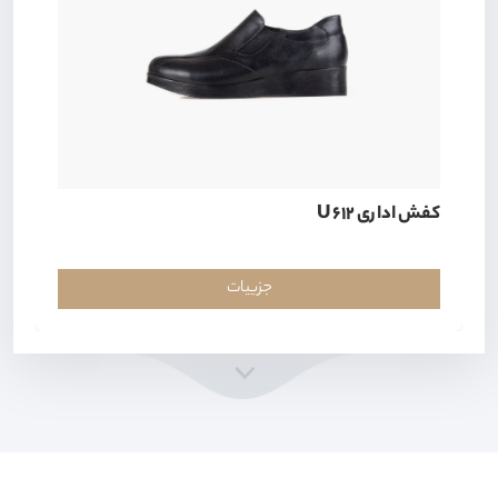
کفش اداری U 612
جزییات