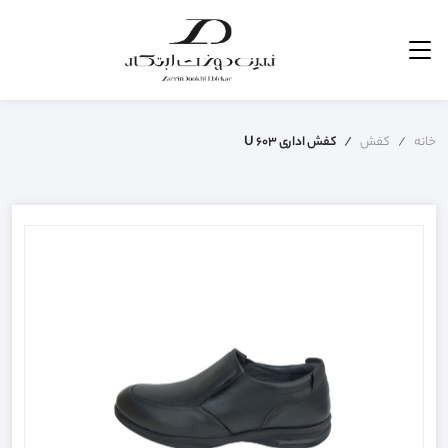
خانه
کفش
کفش اداری U 603