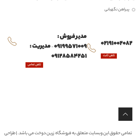
پیراهن نگهبانی
مدیر فروش :
02191002082
09199571009
مدیریت :
-
09128584251
تلفن ثابت
تلفن تماس
تمامی حقوق این وبسایت متعلق به فروشگاه زرین دوخت می باشد. | طراحی