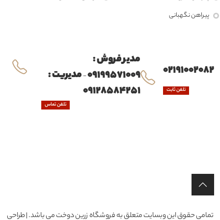
پیراهن نگهبانی
مدیر فروش :
02191002082
09199571009
مدیریت :
-
09128584251
تلفن ثابت
تلفن تماس
تمامی حقوق این وبسایت متعلق به فروشگاه زرین دوخت می باشد. | طراحی