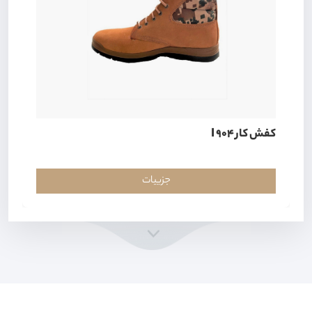
کفش کار I 904
جزییات