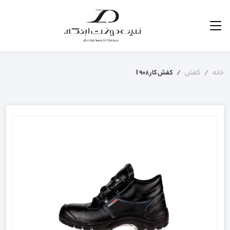
خانه
کفش
کفش کار I 908