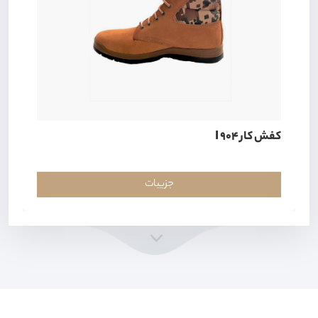
کفش کار I 904
جزییات