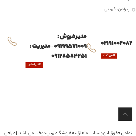
پیراهن نگهبانی
مدیر فروش :
02191002082
09199571009
مدیریت :
-
09128584251
تلفن ثابت
تلفن تماس
تمامی حقوق این وبسایت متعلق به فروشگاه زرین دوخت می باشد. | طراحی