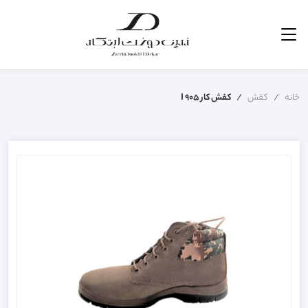
خانه
کفش
کفش کار I 905