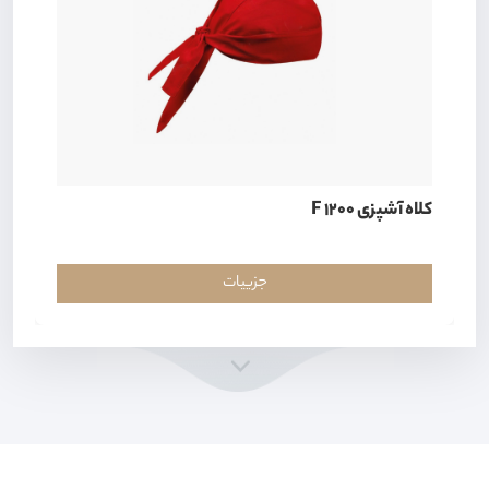
کلاه آشپزی F 1200
جزییات