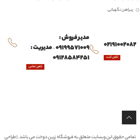
پیراهن نگهبانی
مدیر فروش :
02191002082
09199571009
مدیریت :
-
09128584251
تلفن ثابت
تلفن تماس
تمامی حقوق این وبسایت متعلق به فروشگاه زرین دوخت می باشد. | طراحی