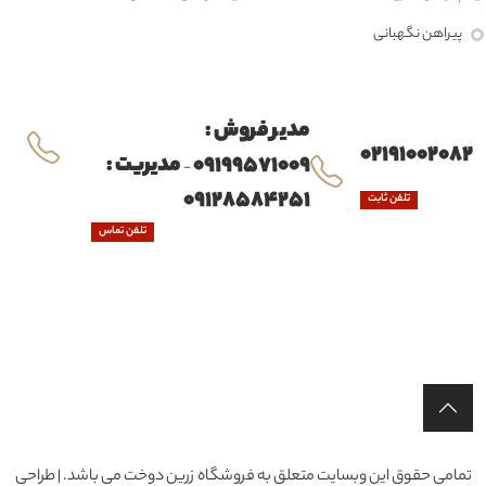
پیراهن نگهبانی
مدیر فروش :
02191002082
09199571009
مدیریت :
-
09128584251
تلفن ثابت
تلفن تماس
تمامی حقوق این وبسایت متعلق به فروشگاه زرین دوخت می باشد. | طراحی