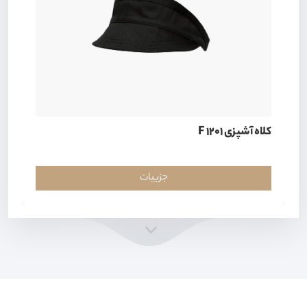
کلاه آشپزی F 1201
جزییات