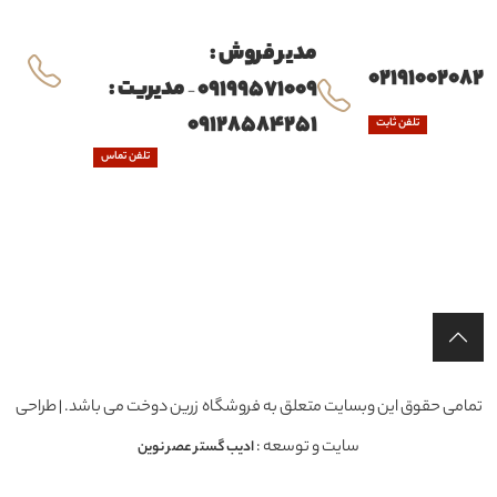
مدیر فروش :
02191002082
09199571009
مدیریت :
-
09128584251
تلفن ثابت
تلفن تماس
تمامی حقوق این وبسایت متعلق به فروشگاه زرین دوخت می باشد. | طراحی
سایت و توسعه :
ادیب گستر عصر نوین