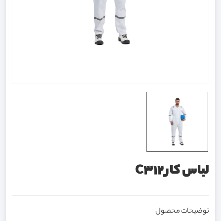
لباس کار C312
توضیحات محصول