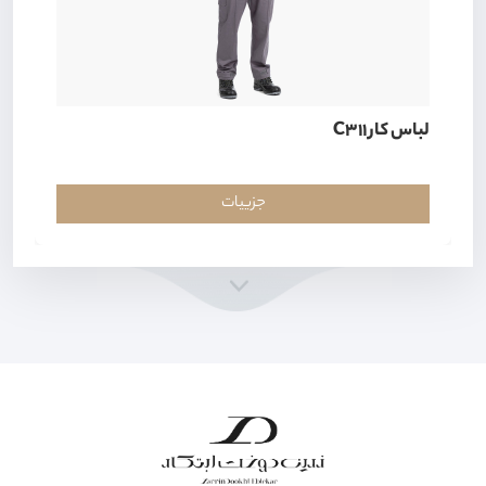
لباس کار C311
جزییات