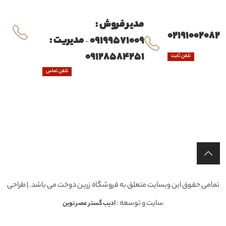
مدیر فروش :
02191002082
09199571009
مدیریت :
-
09128584251
تلفن ثابت
تلفن تماس
تمامی حقوق این وبسایت متعلق به فروشگاه زرین دوخت می باشد. | طراحی
سایت و توسعه :
ادیب گستر عصر نوین