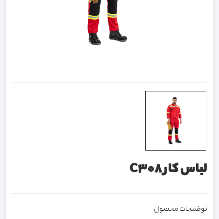
لباس کار C308
توضیحات محصول