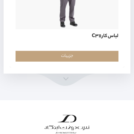
لباس کار C311
جزییات