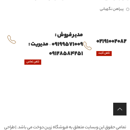
پیراهن نگهبانی
مدیر فروش :
02191002082
09199571009
مدیریت :
-
09128584251
تلفن ثابت
تلفن تماس
تمامی حقوق این وبسایت متعلق به فروشگاه زرین دوخت می باشد. | طراحی