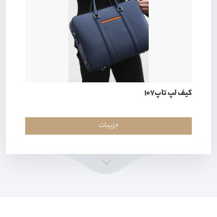
کیف لپ تاپ107
جزییات