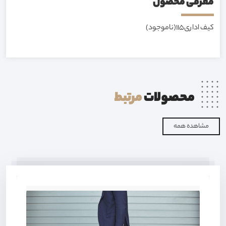
معرفی محصول
کیف اداری115(ناموجود)
محصولات
مرتبط
مشاهده همه