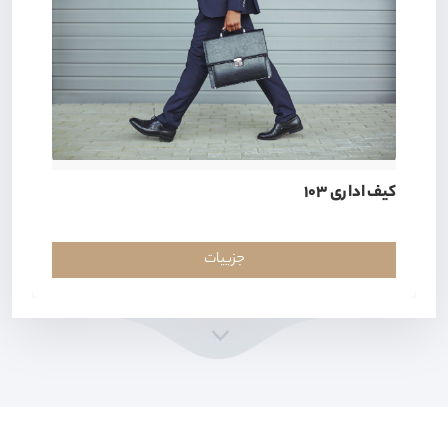
کیف اداری 103
جزییات