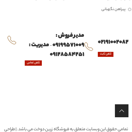
پیراهن نگهبانی
مدیر فروش :
02191002082
09199571009
مدیریت :
-
09128584251
تلفن ثابت
تلفن تماس
تمامی حقوق این وبسایت متعلق به فروشگاه زرین دوخت می باشد. | طراحی