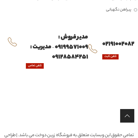
پیراهن نگهبانی
مدیر فروش :
02191002082
09199571009
مدیریت :
-
09128584251
تلفن ثابت
تلفن تماس
تمامی حقوق این وبسایت متعلق به فروشگاه زرین دوخت می باشد. | طراحی