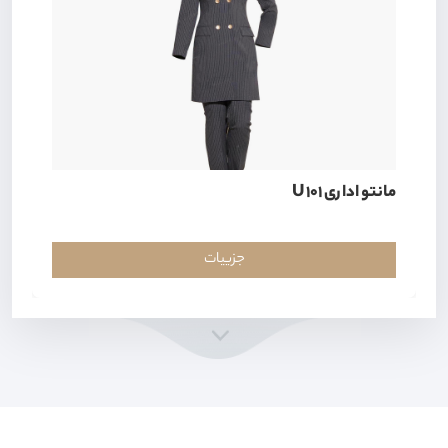
مانتو اداری U 101
جزییات